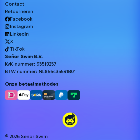
Contact
Retourneren
Facebook
Instagram
LinkedIn
X
TikTok
Señor Swim B.V.
KvK-nummer: 93519257
BTW nummer: NL866435591B01
Onze betaalmethodes
© 2026 Señor Swim