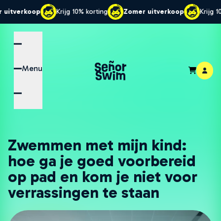
koop
Krijg 10% korting
Zomer uitverkoop
Krijg 10% kortin
Menu
Zwemmen met mijn kind:
hoe ga je goed voorbereid
op pad en kom je niet voor
verrassingen te staan