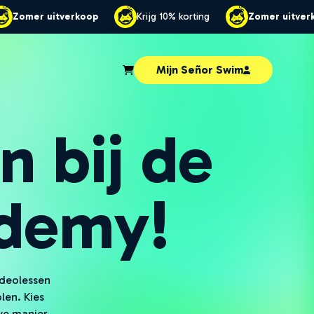
ijg 10% korting
Zomer uitverkoop
Krijg 10% korting
Mijn Señor Swim
 bij de
demy!
deolessen
en. Kies
ve manier.