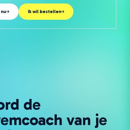
n 25%, waardoor je slechts €7,50 betaalt. Je krijgt
 nu
Ik wil bestellen
ducatieve en interactieve video's die essentiële
heden dekken, gericht op het comfortabel maken
 de basisprincipes van het zwemmen.
rd de
emcoach van je