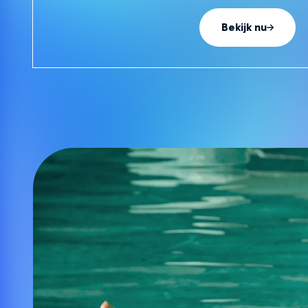
van het juiste drijfpak en je kind op een veilige 
Bekijk nu
water.