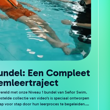
Bundel: Een Compleet
mleertraject
ereld met onze Niveau 1 bundel van Señor Swim.
telde collectie van video's is speciaal ontworpen
 voor stap door hun leerproces te begeleiden.
€10,00, bieden wij deze bundel nu aan met een