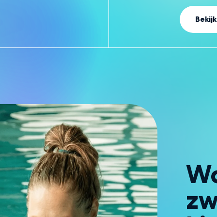
manier laten wennen aan het
aantrekkelijke korting va
Bekijk
toegang tot een reeks e
voorbereidende vaardig
met water en
Wo
zw