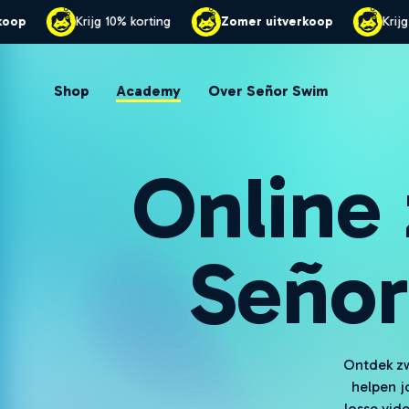
Zomer uitverkoop
Krijg 10% korting
Zomer uitv
Shop
Academy
Over Señor Swim
Online
Seño
Ontdek z
helpen 
losse vid