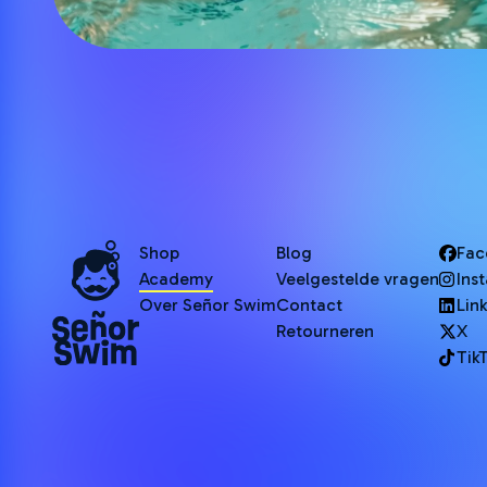
Shop
Blog
Fac
Academy
Veelgestelde vragen
Ins
Over Señor Swim
Contact
Lin
Retourneren
X
Tik