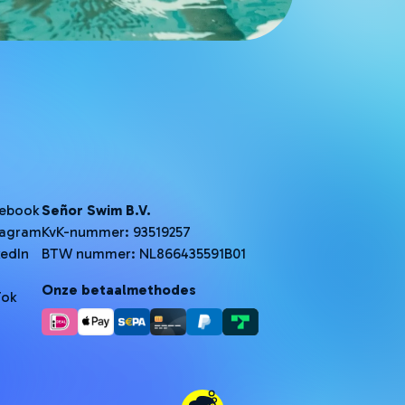
ebook
Señor Swim B.V.
tagram
KvK-nummer: 93519257
kedIn
BTW nummer: NL866435591B01
Onze betaalmethodes
Tok