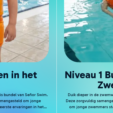
en in het
Niveau 1 
Zwe
sis bundel van Señor Swim.
Duik dieper in de zwemw
 samengesteld om jonge
Deze zorgvuldig samenges
erste ervaringen in het
om jonge zwemmers stap
bij het kiezen en gebruiken
Normaal geprijsd op 