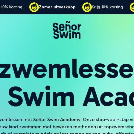
erkoop
Krijg 10% korting
Zomer uitverkoop
Kr
 zwemlessen
r Swim Aca
wemlessen met Señor Swim Academy! Onze stap-voor-stap vi
jouw kind zwemmen met bewezen methoden uit topzwemschol
eo's of complete bundels en leer samen op een leuke, effectie