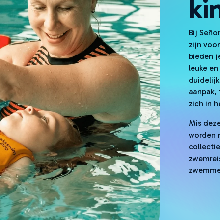
ki
Bij Seño
zijn voor
bieden j
leuke en
duidelijk
aanpak, 
zich in 
Mis deze
worden 
collecti
zwemrei
zwemmen 