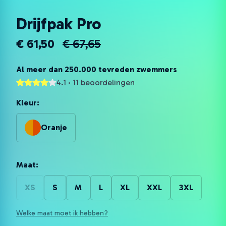
Drijfpak Pro
€ 61,50
€ 67,65
Al meer dan 250.000 tevreden zwemmers
4.1 · 11 beoordelingen
Kleur:
Oranje
Maat:
XS
S
M
L
XL
XXL
3XL
Welke maat moet ik hebben?