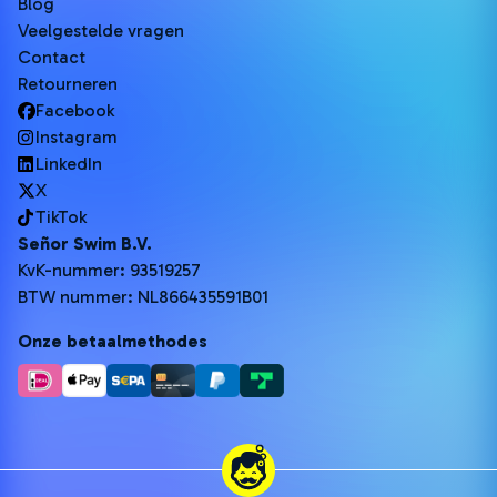
Blog
Veelgestelde vragen
Contact
Retourneren
Facebook
Instagram
LinkedIn
X
TikTok
Señor Swim B.V.
KvK-nummer: 93519257
BTW nummer: NL866435591B01
Onze betaalmethodes