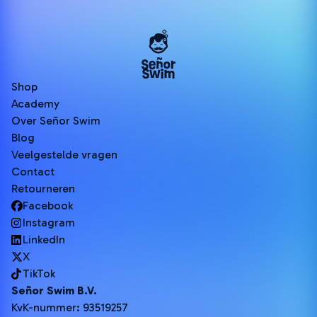
Shop
Academy
Over Señor Swim
Blog
Veelgestelde vragen
Contact
Retourneren
Facebook
Instagram
LinkedIn
X
TikTok
Señor Swim B.V.
KvK-nummer: 93519257