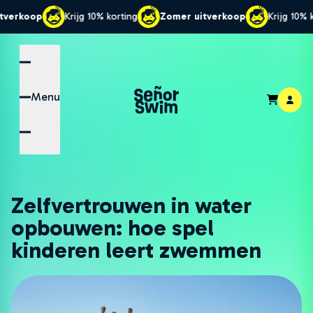
Krijg 10% korting
Zomer uitverkoop
Krijg 10% korting
Zo
Menu
Zelfvertrouwen in water
opbouwen: hoe spel
kinderen leert zwemmen