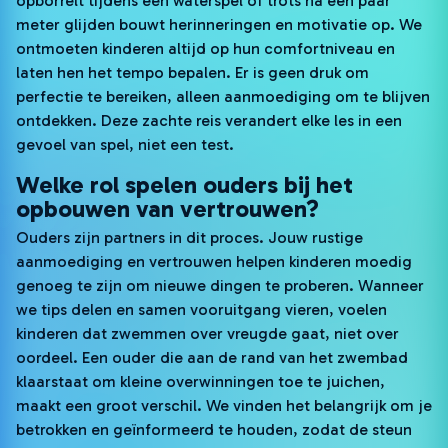
opborrelt tijdens een waterspel of trots na een paar
meter glijden bouwt herinneringen en motivatie op. We
ontmoeten kinderen altijd op hun comfortniveau en
laten hen het tempo bepalen. Er is geen druk om
perfectie te bereiken, alleen aanmoediging om te blijven
ontdekken. Deze zachte reis verandert elke les in een
gevoel van spel, niet een test.
Welke rol spelen ouders bij het
opbouwen van vertrouwen?
Ouders zijn partners in dit proces. Jouw rustige
aanmoediging en vertrouwen helpen kinderen moedig
genoeg te zijn om nieuwe dingen te proberen. Wanneer
we tips delen en samen vooruitgang vieren, voelen
kinderen dat zwemmen over vreugde gaat, niet over
oordeel. Een ouder die aan de rand van het zwembad
klaarstaat om kleine overwinningen toe te juichen,
maakt een groot verschil. We vinden het belangrijk om je
betrokken en geïnformeerd te houden, zodat de steun