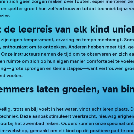
en zich geen zorgen maken over fouten, experimenteren ze 
h en spetter groeit hun zelfvertrouwen totdat techniek bijna 
zier.
de leerreis van elk kind unie
d zijn eigen temperament, ervaring en tempo meebrengt. So
, enthousiast om te ontdekken. Anderen hebben meer tijd, ger
Onze instructeurs nemen de tijd om te observeren en zich aa
n ruimte om zich op hun eigen manier comfortabel te voelen
ng—grote sprongen en kleine stapjes—want vertrouwen groe
nd voelen.
emmers laten groeien, van bi
ilig, trots en blij voelt in het water, vindt echt leren plaats. 
techniek. Deze aanpak stimuleert veerkracht, nieuwsgierighei
 voorbij het zwembad reiken. Ouders kunnen onze speciaal on
wim-webshop, gemaakt om elk kind op dit positieve pad te o