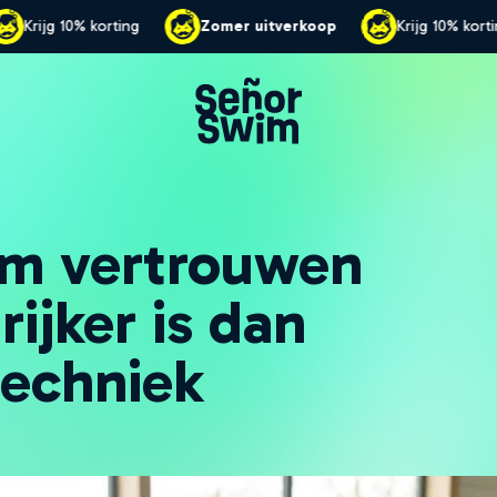
rkoop
Krijg 10% korting
Zomer uitverkoop
Kri
m vertrouwen
rijker is dan
echniek