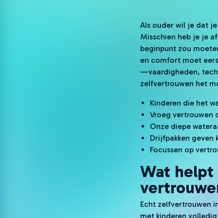
Als ouder wil je dat je
Misschien heb je je a
beginpunt zou moeten 
en comfort moet eerst
—vaardigheden, techni
zelfvertrouwen het mo
Kinderen die het wa
Vroeg vertrouwen o
Onze diepe wateraa
Drijfpakken geven k
Focussen op vertrou
Wat helpt 
vertrouwe
Echt zelfvertrouwen in
met kinderen volledig