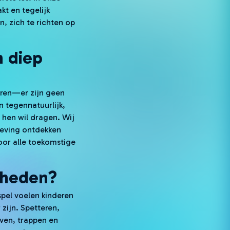
kt en tegelijk
n, zich te richten op
n diep
aren—er zijn geen
 tegennatuurlijk,
 hen wil dragen. Wij
geving ontdekken
voor alle toekomstige
gheden?
spel voelen kinderen
 zijn. Spetteren,
jven, trappen en