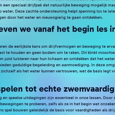
n een speciaal drijfpak dat natuurlijke beweging mogelijk maa
ep water. Deze zachte ondersteuning helpt spanning los te late
gen door het water en nieuwsgierig te gaan ontdekken.
ven we vanaf het begin les i
eren de eerlijkste kans om drijfvermogen en beweging te erv
st te houden en geen bodem om te raken. Dit klinkt misschien
en juist luisteren naar hun lichaam en ontdekken dat het water
en bieden geduldige begeleiding en aanmoediging. In deze om
 zichzelf als het water kunnen vertrouwen, wat de basis legt 
 spelen tot echte zwemvaardi
g en speelse uitdagingen zijn essentieel in onze lessen. Door 
bewegingen te proberen, zelfs als ze in het begin wat onzeker
ens spel bouwen geleidelijk de basis voor vaardigheden als dri