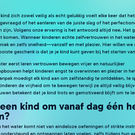
 kind zich zowel veilig als echt gelukkig voelt elke keer dat he
fgevraagd of het aanleren van de juiste slag of het perfection
zijn. Volgens onze ervaring is het antwoord altijd nee. Het 
 komen. Wanneer kinderen echte zelfvertrouwen in het water 
ek en zelfs snelheid—vanzelf en met plezier. Hier willen w
oiste geschenk is dat je je kind kunt geven bij het starten v
ter eerst leren vertrouwen bewegen vrijer en natuurlijker
pbouwen helpt kinderen angst te overwinnen en plezier in he
npak moedigt elk kind aan om zelfstandig te ontdekken, te s
inderen de vrijheid om te bewegen terwijl ze altijd veilig blij
wen betekent dat je kind trots en gemotiveerd blijft om te le
een kind om vanaf dag één he
n?
 het water komt niet van eindeloze oefeningen of strikte instr
 ondersteund en ontspannen laten voelen, zelfs tijdens hun ee