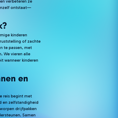
en verbeteren ze
vanzelf ontstaat—
k?
mmige kinderen
uststelling of zachte
n te passen, met
. We vieren alle
it wanneer kinderen
nnen en
De reis begint met
d en zelfstandigheid
tworpen drijfpakken
ndersteunen. Samen