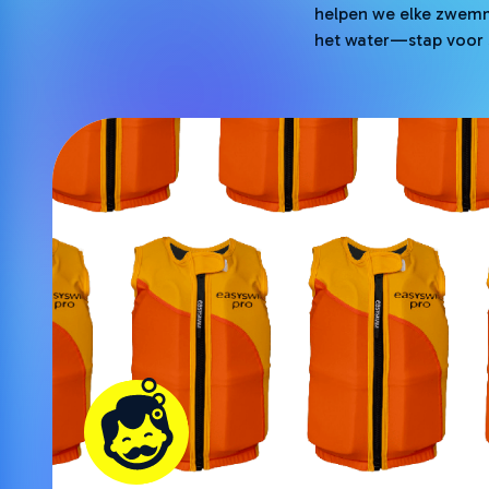
helpen we elke zwemme
het water—stap voor s