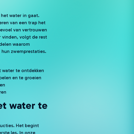
t het water in gaat.
eren van een trap het
gevoel van vertrouwen
vinden, volgt de rest
e delen waarom
an hun zwemprestaties.
t water te ontdekken
pelen en te groeien
ven
ren
t water te
ucties. Het begint
rste les. In onze