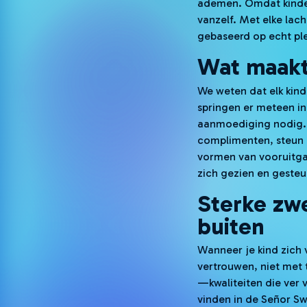
ademen. Omdat kinder
vanzelf. Met elke lac
gebaseerd op echt ple
Wat maakt 
We weten dat elk kin
springen er meteen in
aanmoediging nodig. 
complimenten, steun e
vormen van vooruitga
zich gezien en gesteu
Sterke zw
buiten
Wanneer je kind zich ve
vertrouwen, niet met 
—kwaliteiten die ver
vinden in de Señor S