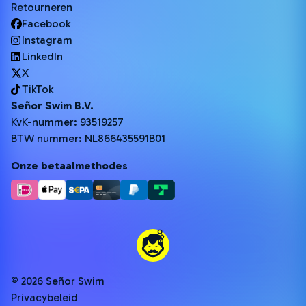
Retourneren
Facebook
Instagram
LinkedIn
X
TikTok
Señor Swim B.V.
KvK-nummer: 93519257
BTW nummer: NL866435591B01
Onze betaalmethodes
© 2026 Señor Swim
Privacybeleid