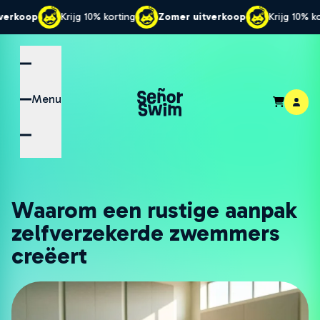
ijg 10% korting
Zomer uitverkoop
Krijg 10% korting
Zome
Menu
Waarom een rustige aanpak
zelfverzekerde zwemmers
creëert