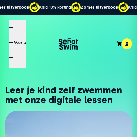
erkoop
Krijg 10% korting
Zomer uitverkoop
Krijg 10% kor
Menu
Leer je kind zelf zwemmen
met onze digitale lessen