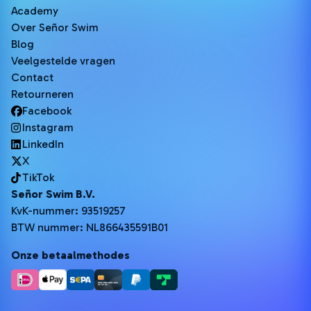
Academy
Over Señor Swim
Blog
Veelgestelde vragen
Contact
Retourneren
Facebook
Instagram
LinkedIn
X
TikTok
Señor Swim B.V.
KvK-nummer: 93519257
BTW nummer: NL866435591B01
Onze betaalmethodes