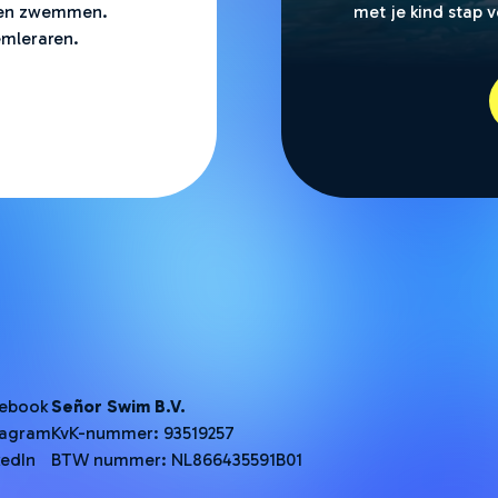
eren zwemmen.
met je kind stap 
mleraren.
ebook
Señor Swim B.V.
tagram
KvK-nummer: 93519257
kedIn
BTW nummer: NL866435591B01