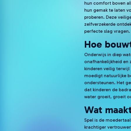
hun comfort boven all
hun gemak te laten v
proberen. Deze veili
zelfverzekerde ontde
perfecte slag vragen.
Hoe bouwt
Onderwijs in diep wat
onafhankelijkheid en 
kinderen veilig terwi
moedigt natuurlijke 
ondersteunen. Het gev
dat kinderen de badr
water groeit, groeit
Wat maakt
Spel is de moedertaal
krachtiger vertrouwen