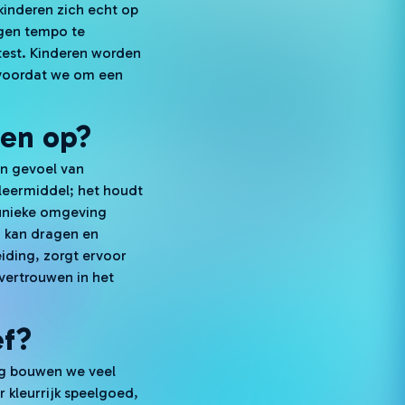
kinderen zich echt op
igen tempo te
test. Kinderen worden
 voordat we om een
wen op?
en gevoel van
 leermiddel; het houdt
 unieke omgeving
n kan dragen en
iding, zorgt ervoor
vertrouwen in het
ef?
ing bouwen we veel
 kleurrijk speelgoed,