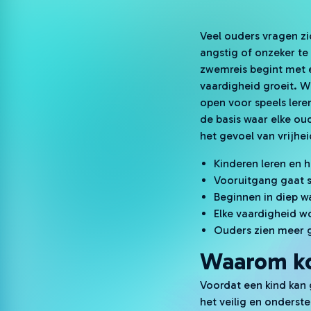
Veel ouders vragen z
angstig of onzeker te
zwemreis begint met é
vaardigheid groeit. W
open voor speels lere
de basis waar elke ou
het gevoel van vrijheid
Kinderen leren en h
Vooruitgang gaat s
Beginnen in diep w
Elke vaardigheid wo
Ouders zien meer g
Waarom ko
Voordat een kind kan 
het veilig en onders