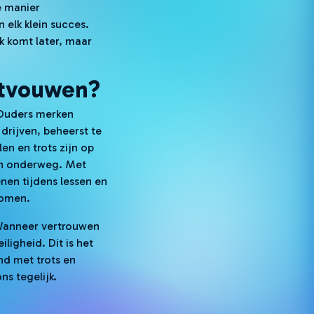
e manier
 elk klein succes.
k komt later, maar
ntvouwen?
 Ouders merken
drijven, beheerst te
n en trots zijn op
gen onderweg. Met
nen tijdens lessen en
 komen.
. Wanneer vertrouwen
ligheid. Dit is het
nd met trots en
ns tegelijk.