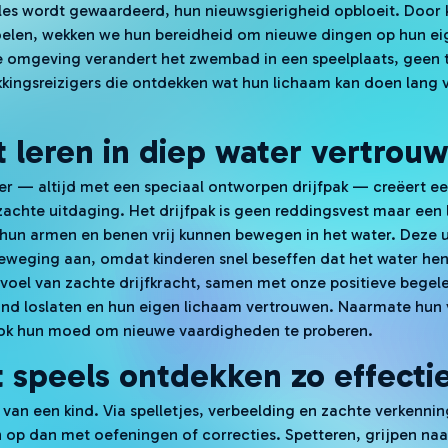
es wordt gewaardeerd, hun nieuwsgierigheid opbloeit. Door 
oelen, wekken we hun bereidheid om nieuwe dingen op hun e
ge omgeving verandert het zwembad in een speelplaats, geen 
kkingsreizigers die ontdekken wat hun lichaam kan doen lang
 leren in diep water vertrou
er — altijd met een speciaal ontworpen drijfpak — creëert e
zachte uitdaging. Het drijfpak is geen reddingsvest maar een
jl hun armen en benen vrij kunnen bewegen in het water. Deze
beweging aan, omdat kinderen snel beseffen dat het water he
oel van zachte drijfkracht, samen met onze positieve begele
and loslaten en hun eigen lichaam vertrouwen. Naarmate hun 
 ook hun moed om nieuwe vaardigheden te proberen.
 speels ontdekken zo effecti
 van een kind. Via spelletjes, verbeelding en zachte verkenn
 op dan met oefeningen of correcties. Spetteren, grijpen naar