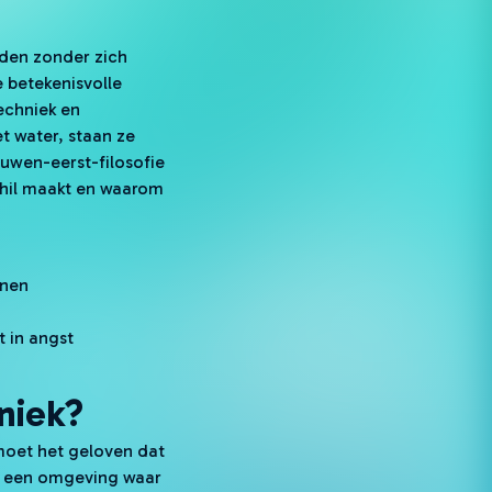
rden zonder zich
e betekenisvolle
echniek en
t water, staan ze
ouwen-eerst-filosofie
schil maakt en waarom
unen
t in angst
niek?
moet het geloven dat
in een omgeving waar