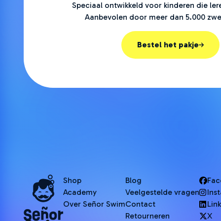
Speciaal ontwikkeld voor kinderen die l
Aanbevolen door meer dan 5.000 zwe
Bestel het pakje
Shop
Blog
Fac
Academy
Veelgestelde vragen
Ins
Over Señor Swim
Contact
Lin
Retourneren
X