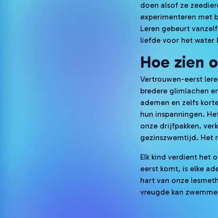
doen alsof ze zeedie
experimenteren met be
Leren gebeurt vanzelf
liefde voor het water b
Hoe zien 
Vertrouwen-eerst lere
bredere glimlachen en
ademen en zelfs korte
hun inspanningen. Het
onze drijfpakken, ver
gezinszwemtijd. Het re
Elk kind verdient het 
eerst komt, is elke ad
hart van onze lesmeth
vreugde kan zwemmen. 