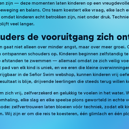
ren zijn — deze momenten laten kinderen op een vreugdevoll
weging en balans. Ons team koestert elke vraag, elke lach en
 omdat kinderen echt betrokken zijn, niet onder druk. Technie
lijft veel langer.
ouders de vooruitgang zich o
n gaat niet alleen over minder angst, maar over meer groei.
 ontspannen schouders op. Kinderen beginnen zelfstandig te 
 afstanden te zwemmen — allemaal omdat ze zich veilig voele
 pad van elk kind is uniek, en we eren die kleine overwinnin
krijgbaar in de Señor Swim webshop, kunnen kinderen vrij oefe
sultaat is blije, drijvende leerlingen die steeds terug willen
om zich vrij, zelfverzekerd en gelukkig te voelen in het water
emhaling, elke slag en elke speelse plons geworteld in echte vei
ode: zelfvertrouwen laten bloeien vóór techniek, zodat elk ki
Wij zijn er om die reis te koesteren, één glimlach en één plo