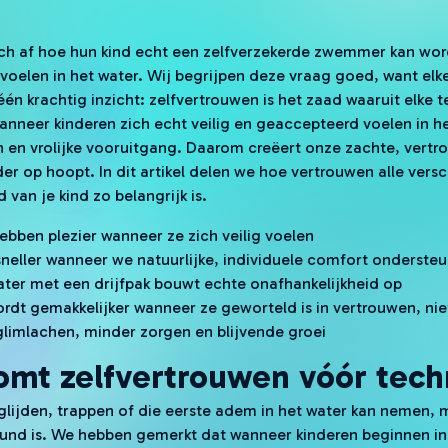
ich af hoe hun kind echt een zelfverzekerde zwemmer kan wo
 voelen in het water. Wij begrijpen deze vraag goed, want elk
én krachtig inzicht: zelfvertrouwen is het zaad waaruit elke t
anneer kinderen zich echt veilig en geaccepteerd voelen in he
n en vrolijke vooruitgang. Daarom creëert onze zachte, vertr
der op hoopt. In dit artikel delen we hoe vertrouwen alle ver
 van je kind zo belangrijk is.
ebben plezier wanneer ze zich veilig voelen
neller wanneer we natuurlijke, individuele comfort onderste
ater met een drijfpak bouwt echte onafhankelijkheid op
rdt gemakkelijker wanneer ze geworteld is in vertrouwen, nie
limlachen, minder zorgen en blijvende groei
mt zelfvertrouwen vóór tech
glijden, trappen of die eerste adem in het water kan nemen, 
teund is. We hebben gemerkt dat wanneer kinderen beginnen 