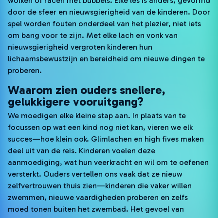
wolken of racen met bubbels. Elke les is anders, gevormd
door de sfeer en nieuwsgierigheid van de kinderen. Door
spel worden fouten onderdeel van het plezier, niet iets
om bang voor te zijn. Met elke lach en vonk van
nieuwsgierigheid vergroten kinderen hun
lichaamsbewustzijn en bereidheid om nieuwe dingen te
proberen.
Waarom zien ouders snellere,
gelukkigere vooruitgang?
We moedigen elke kleine stap aan. In plaats van te
focussen op wat een kind nog niet kan, vieren we elk
succes—hoe klein ook. Glimlachen en high fives maken
deel uit van de reis. Kinderen voelen deze
aanmoediging, wat hun veerkracht en wil om te oefenen
versterkt. Ouders vertellen ons vaak dat ze nieuw
zelfvertrouwen thuis zien—kinderen die vaker willen
zwemmen, nieuwe vaardigheden proberen en zelfs
moed tonen buiten het zwembad. Het gevoel van