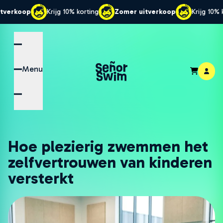
Krijg 10% korting
Zomer uitverkoop
Krijg 10% korting
Zo
Menu
Hoe plezierig zwemmen het
zelfvertrouwen van kinderen
versterkt