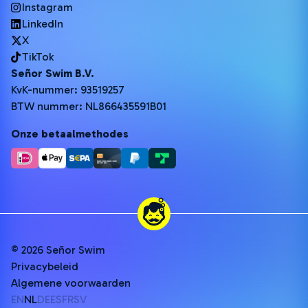
Instagram
LinkedIn
X
TikTok
Señor Swim B.V.
KvK-nummer: 93519257
BTW nummer: NL866435591B01
Onze betaalmethodes
© 2026 Señor Swim
Privacybeleid
Algemene voorwaarden
EN
NL
DE
ES
FR
SV