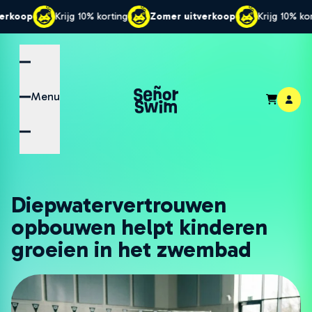
jg 10% korting
Zomer uitverkoop
Krijg 10% korting
Zomer
Menu
Diepwatervertrouwen
opbouwen helpt kinderen
groeien in het zwembad